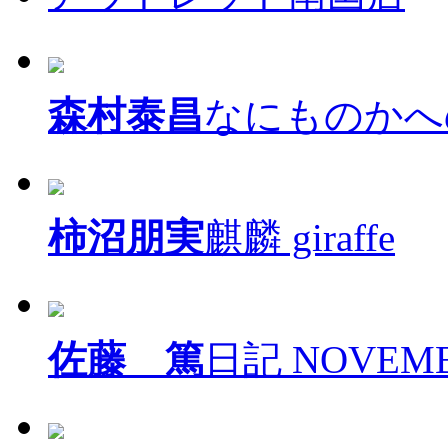
森村泰昌
なにものかへ
柿沼朋実
麒麟 giraffe
佐藤 篤
日記 NOVEM