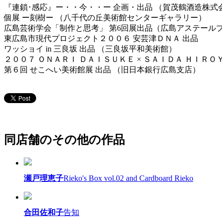
『連鎖･感応』ー・・今・・ー 企画・出品 （賀茂鶴酒造株式
個展 ー刻樹ー （八千代の丘美術館センターギャラリー）
広島芸術学会「制作と思考」 第6回展出品（広島アステール
東広島市現代プロジェクト２００６ 安芸津ＤＮＡ 出品
ワッショイ in 三良坂 出品 （三良坂平和美術館）
２００７ ＯＮＡＲＩ ＤＡＩＳＵＫＥ × ＳＡＩＤＡ ＨＩＲＯ
第６回 せこへい美術館展 出品 （旧日本銀行広島支店）
同店舗のその他の作品
瀬戸理恵子
Rieko's Box vol.02 and Cardboard Rieko
合田佐和子
告知