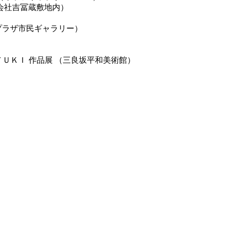
会社吉冨蔵敷地内）
プラザ市民ギャラリー）
ＹＵＫＩ 作品展 （三良坂平和美術館）