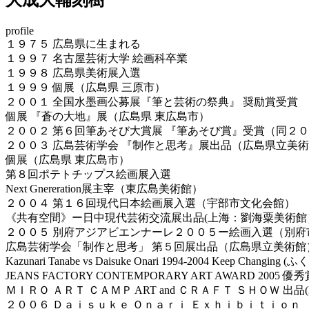
profile
１９７５ 広島県に生まれる
１９９７ 名古屋芸術大学 絵画科卒業
１９９８ 広島県美術展入選
１９９９ 個展（広島県 三原市）
２００１ 全国水墨画公募展『筆と芸術の祭典』 奨励賞受賞
個展 『蒼の大地』展（広島県 東広島市）
２００２ 第６回筆あそび大賞展 『筆あそび賞』受賞（同２０
２００３ 広島芸術学会 『制作と思考』展出品（広島県立美
個展（広島県 東広島市）
第８回ポテトチップス絵画展入選
Next Gnereration展主宰（東広島美術館）
２００４ 第１６回現代日本絵画展入選（宇部市文化会館）
《共有空間》ー日中現代芸術交流展出品(上海：劉海粟美術館
２００５ 別府アジアビエンナーレ２００５ー絵画入選（別府
広島芸術学会「制作と思考」 第５回展出品（広島県立美術館
Kazunari Tanabe vs Daisuke Onari 1994-2004 Keep Changi
JEANS FACTORY CONTEMPORARY ART AWARD 2
ＭＩＲＯ ＡＲＴ ＣＡＭＰ ART and ＣＲＡＦＴ ＳＨＯＷ 出品(M
２００６ Ｄａｉｓｕｋｅ Ｏｎａｒｉ Ｅｘｈｉｂｉｔｉｏｎ