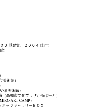
０３ 奨励賞、２００４ 佳作）
術館）
）
市美術館）
）
ng (ふくやま美術館）
005 優秀賞（高知市文化プラザかるぽーと）
IRO ART CAMP）
 （ネッツギャラリーＢＯＸ）