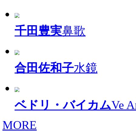
千田豊実
鼻歌
合田佐和子
水鏡
ベドリ・バイカム
Ve A
MORE