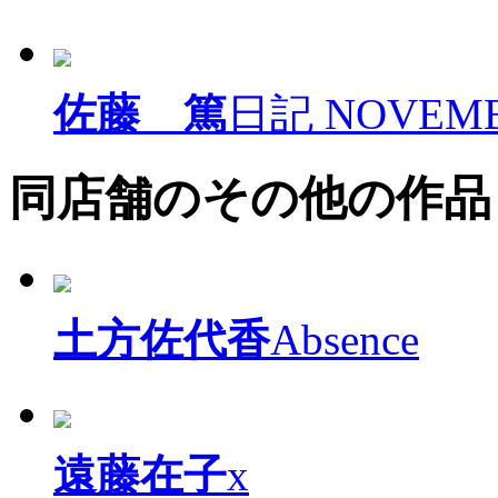
佐藤 篤
日記 NOVEM
同店舗のその他の作品
土方佐代香
Absence
遠藤在子
x