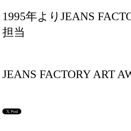
1995年よりJEANS FA
担当
JEANS FACTORY AR