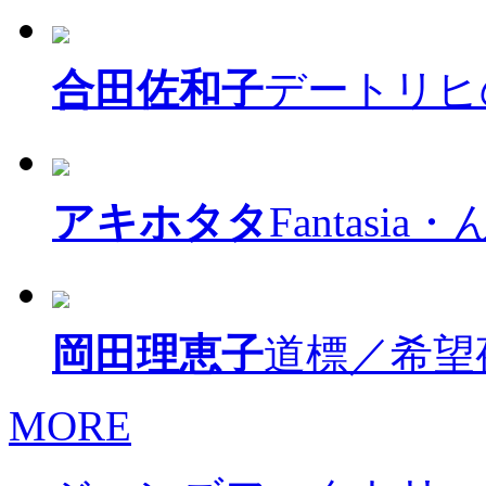
合田佐和子
デートリヒ
アキホタタ
Fantasia・
岡田理恵子
道標／希望
MORE